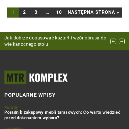
1
2
3
…
10
NASTĘPNA STRONA »
Jakie baterie łazienkowe kupić?
Jak dobrze dopasować kształt i wzór obrusa do
Jak wybrać odpowiedni system wentylacyjny
wielkanocnego stołu
dla twojego kominka?
POPULARNE WPISY
Porady
Poradnik zakupowy mebli tarasowych: Co warto wiedzieć
przed dokonaniem wyboru?
Łazienka