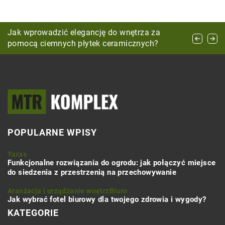
Jak wybrać idealną pościel dla maksymalnego
Jak wprowadzić elegancję do wnętrza za
Jak wybrać idealne drzwi wejściowe do
komfortu snu?
pomocą ciemnych płytek ceramicznych?
nowoczesnego domu?
POPULARNE WPISY
Taras
Funkcjonalne rozwiązania do ogrodu: jak połączyć miejsce
do siedzenia z przestrzenią na przechowywanie
Aranżacja i urządzanie wnętrz
Biuro
Jak wybrać fotel biurowy dla twojego zdrowia i wygody?
KATEGORIE