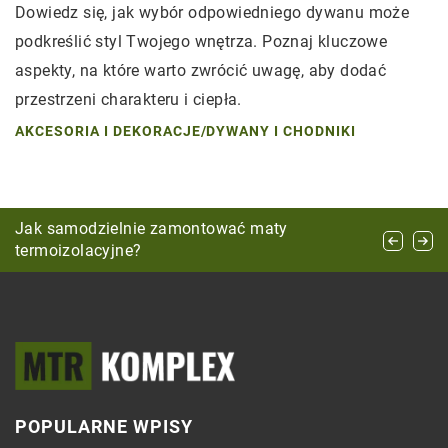
Dowiedz się, jak wybór odpowiedniego dywanu może
podkreślić styl Twojego wnętrza. Poznaj kluczowe
aspekty, na które warto zwrócić uwagę, aby dodać
przestrzeni charakteru i ciepła.
AKCESORIA I DEKORACJE
/
DYWANY I CHODNIKI
Jak wybrać idealny kominek ściany do domu:
Jak samodzielnie zamontować maty
Jak wybrać mebel wypoczynkowy dla salonu?
poradnik dla początkujących
termoizolacyjne?
POPULARNE WPISY