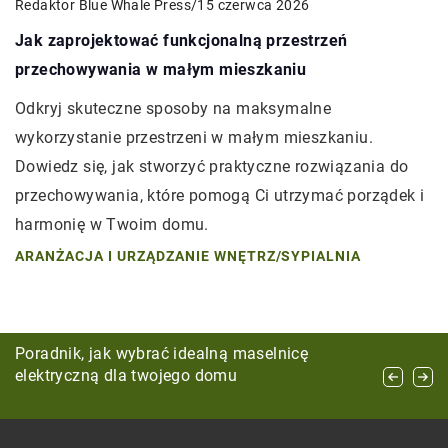
Redaktor Blue Whale Press
/
15 czerwca 2026
Jak zaprojektować funkcjonalną przestrzeń
przechowywania w małym mieszkaniu
Odkryj skuteczne sposoby na maksymalne
wykorzystanie przestrzeni w małym mieszkaniu.
Dowiedz się, jak stworzyć praktyczne rozwiązania do
przechowywania, które pomogą Ci utrzymać porządek i
harmonię w Twoim domu.
ARANŻACJA I URZĄDZANIE WNĘTRZ
/
SYPIALNIA
Jak obniżenie kosztów energetycznych dzięki
Poradnik, jak wybrać idealną maselnicę
Sztuka wyboru idealnych szklanek do
zastosowaniu technologii słonecznej wpływa na
elektryczną dla twojego domu
codziennego rytuału picia herbaty i kawy
rentowność twojego biznesu?