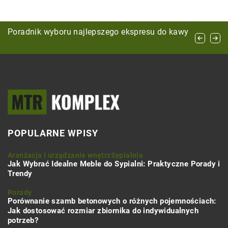
Jak wybrać idealny aerator do ogrodu –
Poradnik wyboru najlepszego ekspresu do kawy
Łóżka drewniane — piękno i funkcjonalność w
praktyczne porady
Twojej sypialni
POPULARNE WPISY
Aranżacja i urządzanie wnętrz
Sypialnia
Jak Wybrać Idealne Meble do Sypialni: Praktyczne Porady i
Trendy
Porady
Porównanie szamb betonowych o różnych pojemnościach:
Jak dostosować rozmiar zbiornika do indywidualnych
potrzeb?