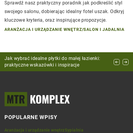
Sprawdź nasz praktyczny poradnik jak podkreślić styl
swojego salonu, dobierając idealny fotel uszak. Odkryj
kluczowe kryteria, oraz inspirujące propozycje.
ARANŻACJA I URZĄDZANIE WNĘTRZ
/
SALON I JADALNIA
Jak wybrać idealny materac dla zdrowego snu i
Jak wybrać idealne płytki do małej łazienki:
Tworzenie harmonijnej przestrzeni w salonie
dobrego samopoczucia
praktyczne wskazówki i inspiracje
poprzez dobór kolorów i materiałów
POPULARNE WPISY
Aranżacja i urządzanie wnętrz
Sypialnia