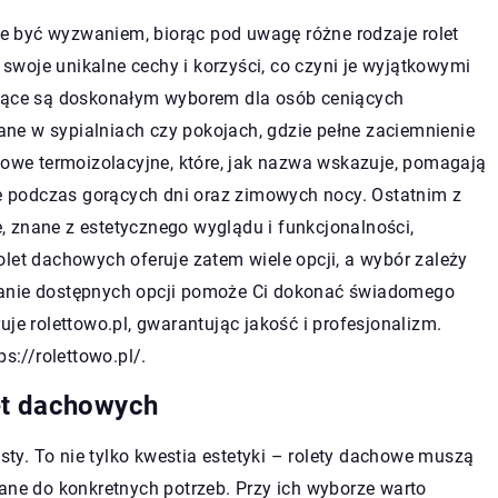
 być wyzwaniem, biorąc pod uwagę różne rodzaje rolet
woje unikalne cechy i korzyści, co czyni je wyjątkowymi
ające są doskonałym wyborem dla osób ceniących
ne w sypialniach czy pokojach, gdzie pełne zaciemnienie
howe termoizolacyjne, które, jak nazwa wskazuje, pomagają
owe podczas gorących dni oraz zimowych nocy. Ostatnim z
 znane z estetycznego wyglądu i funkcjonalności,
let dachowych oferuje zatem wiele opcji, a wybór zależy
nanie dostępnych opcji pomoże Ci dokonać świadomego
je rolettowo.pl, gwarantując jakość i profesjonalizm.
s://rolettowo.pl/.
et dachowych
osty. To nie tylko kwestia estetyki – rolety dachowe muszą
ane do konkretnych potrzeb. Przy ich wyborze warto