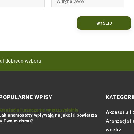
es do herbaty marki Hendi? Poradnik dla miłośników aroma
aj dobrego wyboru
i imitujące drewno do nowoczesnego wnętrza?
POPULARNE WPISY
KATEGORI
Aranżacja i urządzanie wnętrz
Sypialnia
Akcesoria i 
Jak anemostaty wpływają na jakość powietrza
w Twoim domu?
Aranżacja i
wnętrz