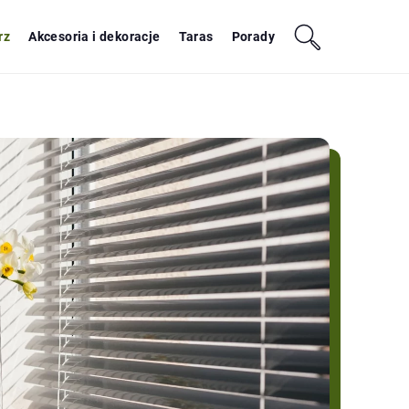
rz
Akcesoria i dekoracje
Taras
Porady