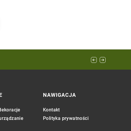
tycznych napojów
E
NAWIGACJA
dekoracje
Kontakt
 urządzanie
Polityka prywatności