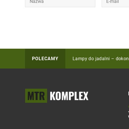
Jak wybrać idealny ekspr
Lampy do jadalni – dokon
Jak wybrać idealne płytk
POLECAMY