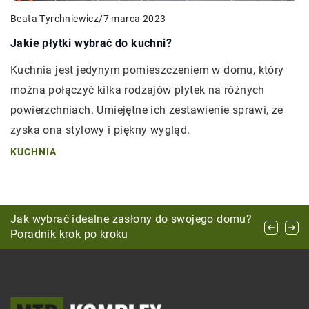
Beata Tyrchniewicz
/
7 marca 2023
Jakie płytki wybrać do kuchni?
Kuchnia jest jedynym pomieszczeniem w domu, który
można połączyć kilka rodzajów płytek na różnych
powierzchniach. Umiejętne ich zestawienie sprawi, ze
zyska ona stylowy i piękny wygląd.
KUCHNIA
Jak efektywnie korzystać z przestrzeni
Jak wybrać idealne zasłony do swojego domu?
Jak wybrać miejsce na przechowywanie
coworkingowej dla rozwoju Twojego startupu?
Poradnik krok po kroku
narzędzi w ogrodzie?