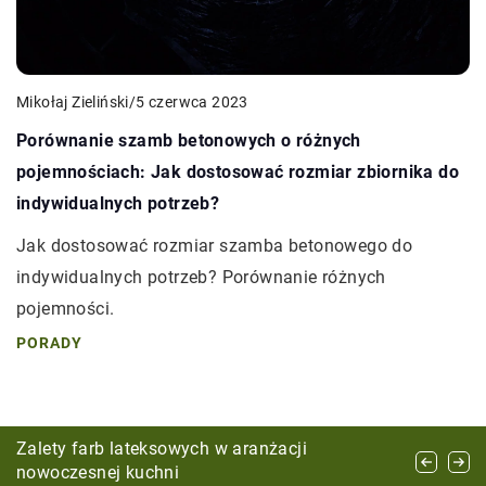
Mikołaj Zieliński
/
5 czerwca 2023
Porównanie szamb betonowych o różnych
pojemnościach: Jak dostosować rozmiar zbiornika do
indywidualnych potrzeb?
Jak dostosować rozmiar szamba betonowego do
indywidualnych potrzeb? Porównanie różnych
pojemności.
PORADY
Jak optymalnie wybrać przestrzeń biurową dla
Zalety farb lateksowych w aranżacji
Jak wybrać łóżko i dodatki do stworzenia
rozwijającej się firmy
nowoczesnej kuchni
komfortowej strefy snu