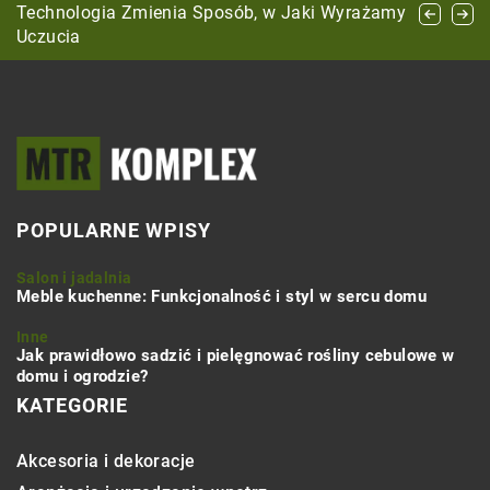
na chłodniejsze dni?
Technologia Zmienia Sposób, w Jaki Wyrażamy
do swojego biznesu?
Uczucia
POPULARNE WPISY
Salon i jadalnia
Meble kuchenne: Funkcjonalność i styl w sercu domu
Inne
Jak prawidłowo sadzić i pielęgnować rośliny cebulowe w
domu i ogrodzie?
KATEGORIE
Akcesoria i dekoracje