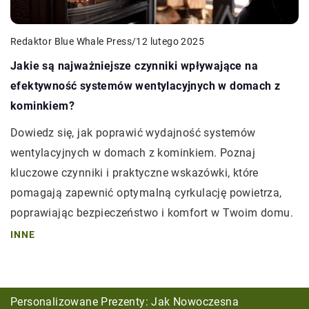
Redaktor Blue Whale Press
/
12 lutego 2025
Jakie są najważniejsze czynniki wpływające na
efektywność systemów wentylacyjnych w domach z
kominkiem?
Dowiedz się, jak poprawić wydajność systemów
wentylacyjnych w domach z kominkiem. Poznaj
kluczowe czynniki i praktyczne wskazówki, które
pomagają zapewnić optymalną cyrkulację powietrza,
poprawiając bezpieczeństwo i komfort w Twoim domu.
INNE
Jak wybrać idealną odzież dla przyszłych mam
Personalizowane Prezenty: Jak Nowoczesna
Jak wybrać odpowiednią maszynę sprzątającą