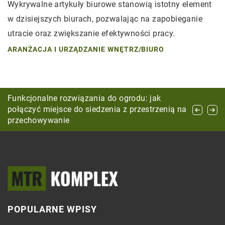
Wykrywalne artykuły biurowe stanowią istotny element
w dzisiejszych biurach, pozwalając na zapobieganie
utracie oraz zwiększanie efektywności pracy.
ARANŻACJA I URZĄDZANIE WNĘTRZ
/
BIURO
Lustrzane aranżacje: Inspirujące pomysły na
Funkcjonalne rozwiązania do ogrodu: jak
Jak dbać o porządek w garażu?
wykorzystanie luster w różnych przestrzeniach
połączyć miejsce do siedzenia z przestrzenią na
przechowywanie
POPULARNE WPISY