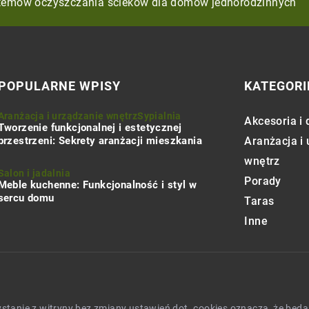
ć odpadami budowlanymi przy użyciu worków Big Bag?
stemów oczyszczania ścieków dla domów jednorodzinnych
sce do relaksu w salonie?
POPULARNE WPISY
KATEGORI
Aranżacja i urządzanie wnętrz
Sypialnia
Akcesoria i 
Tworzenie funkcjonalnej i estetycznej
przestrzeni: Sekrety aranżacji mieszkania
Aranżacja i
wnętrz
Salon i jadalnia
Porady
Meble kuchenne: Funkcjonalność i styl w
sercu domu
Taras
Inne
zystanie z witryny bez zmiany ustawień dot. cookies oznacza, że 