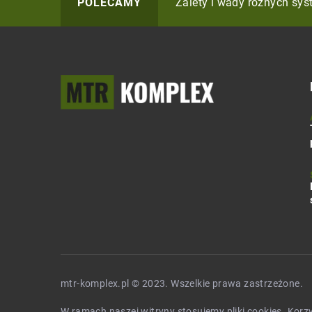
Jak efektywnie zarządza
Zalety i wady różnych sy
Jak stworzyć idealne miej
POLECAMY
mtr-komplex.pl © 2023. Wszelkie prawa zastrzeżone.
W ramach naszej witryny stosujemy pliki cookies. Kor