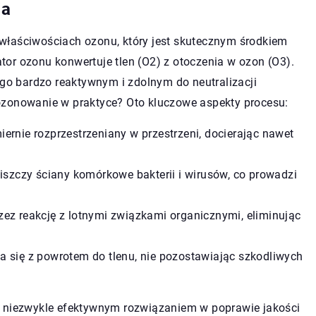
ia
właściwościach ozonu, który jest skutecznym środkiem
or ozonu konwertuje tlen (O2) z otoczenia w ozon (O3).
 go bardzo reaktywnym i zdolnym do neutralizacji
ozonowanie w praktyce? Oto kluczowe aspekty procesu:
ernie rozprzestrzeniany w przestrzeni, docierając nawet
niszczy ściany komórkowe bakterii i wirusów, co prowadzi
zez reakcję z lotnymi związkami organicznymi, eliminując
a się z powrotem do tlenu, nie pozostawiając szkodliwych
ę niezwykle efektywnym rozwiązaniem w poprawie jakości