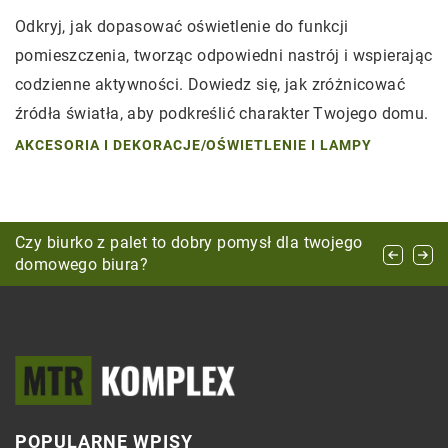
Odkryj, jak dopasować oświetlenie do funkcji
pomieszczenia, tworząc odpowiedni nastrój i wspierając
codzienne aktywności. Dowiedz się, jak zróżnicować
źródła światła, aby podkreślić charakter Twojego domu.
AKCESORIA I DEKORACJE
/
OŚWIETLENIE I LAMPY
Jak wybrać odpowiedni środek do czyszczenia
Czy biurko z palet to dobry pomysł dla twojego
Jak wkomponować stolik kawowy w przestrzeń
naczyń?
domowego biura?
mieszkalną?
POPULARNE WPISY