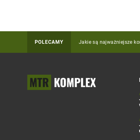
Jak wprowadzić modernist
Jakie są najważniejsze k
Jak efektywnie zarządza
POLECAMY