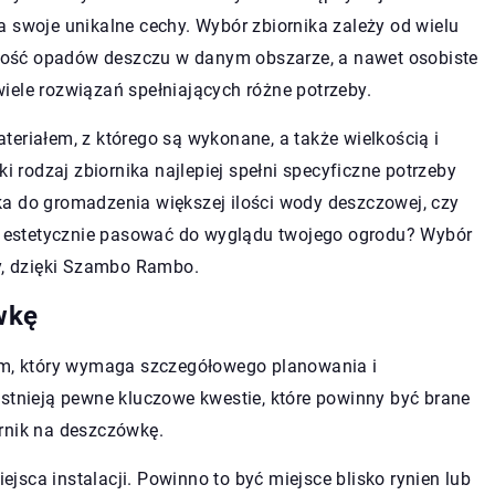
a swoje unikalne cechy. Wybór zbiornika zależy od wielu
 ilość opadów deszczu w danym obszarze, a nawet osobiste
wiele rozwiązań spełniających różne potrzeby.
eriałem, z którego są wykonane, a także wielkością i
ki rodzaj zbiornika najlepiej spełni specyficzne potrzeby
a do gromadzenia większej ilości wody deszczowej, czy
ie estetycznie pasować do wyglądu twojego ogrodu? Wybór
ty, dzięki Szambo Rambo.
wkę
sem, który wymaga szczegółowego planowania i
Istnieją pewne kluczowe kwestie, które powinny być brane
rnik na deszczówkę.
sca instalacji. Powinno to być miejsce blisko rynien lub