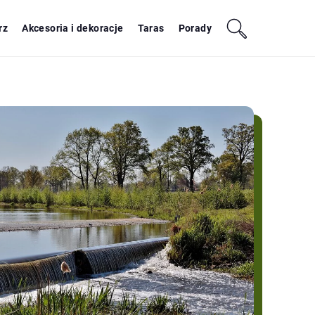
rz
Akcesoria i dekoracje
Taras
Porady