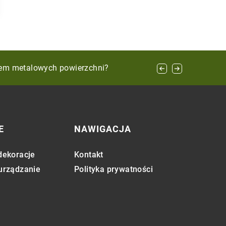
nspirowanych sztuką abstrakcyjną?
iem metalowych powierzchni?
E
NAWIGACJA
dekoracje
Kontakt
 urządzanie
Polityka prywatności