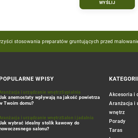
yczny styl do wnętrza za pomocą geometrycznych wzorów i
orzyści stosowania preparatów gruntujących przed malowan
ć odpadami budowlanymi podczas remontu?
POPULARNE WPISY
KATEGORI
Aranżacja i urządzanie wnętrz
Sypialnia
Akcesoria i 
Jak anemostaty wpływają na jakość powietrza
w Twoim domu?
Aranżacja i
wnętrz
Aranżacja i urządzanie wnętrz
Salon i jadalnia
Porady
Jak wybrać idealny stolik kawowy do
nowoczesnego salonu?
Taras