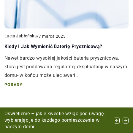
Łucja Jabłońska
/
7 marca 2023
Kiedy I Jak Wymienić Baterię Prysznicową?
Nawet bardzo wysokiej jakości bateria prysznicowa,
która jest poddawana regularnej eksploatacji w naszym
domu- w końcu może ulec awarii.
PORADY
Nowoczesne technologie w projektowaniu
Oświetlenie – jakie kwestie wziąć pod uwagę,
Poznaj korzyści wynikające ze stosowania
funkcjonalnych mieszkań
wybierając je do każdego pomieszczenia w
ekogroszku
naszym domu