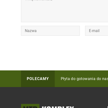
Jak wiklinowe dodatki mo
Płyta do gotowania do na
Wykładzina dywanowa do 
POLECAMY