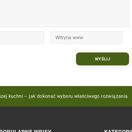
gą odmienić przestrzeń Twojego ogrodu?
szej kuchni – jak dokonać wyboru właściwego rozwiązania
biura – warto?
POPULARNE WPISY
KATEGORI