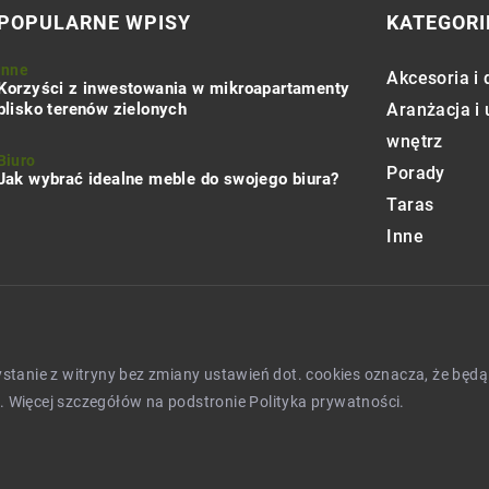
POPULARNE WPISY
KATEGORI
Inne
Akcesoria i 
Korzyści z inwestowania w mikroapartamenty
blisko terenów zielonych
Aranżacja i
wnętrz
Biuro
Porady
Jak wybrać idealne meble do swojego biura?
Taras
Inne
zystanie z witryny bez zmiany ustawień dot. cookies oznacza, że 
 Więcej szczegółów na podstronie
Polityka prywatności
.