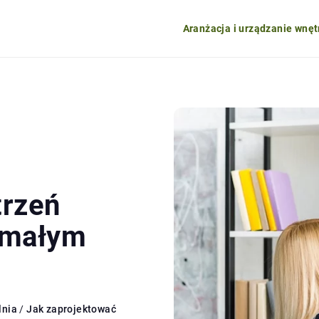
Aranżacja i urządzanie wnęt
trzeń
 małym
lnia
/
Jak zaprojektować