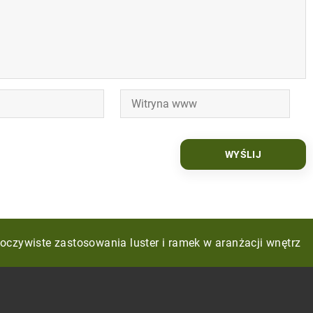
 usługach hydraulicznych: inspekcja kamerą i metoda WUK
oczywiste zastosowania luster i ramek w aranżacji wnętrz
nia Architektoniczne Zmieniają Rynek Nowoczesnych Osied