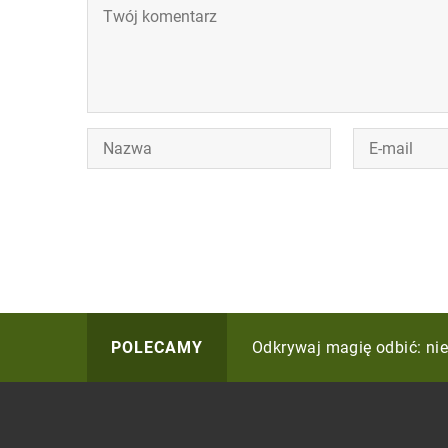
Nowoczesne technologie w
Odkrywaj magię odbić: nie
Jak Innowacyjne Rozwiąza
POLECAMY