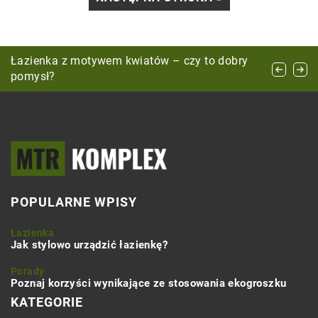
Porównanie skuteczności popularnych tabletek
Łazienka z motywem kwiatów – czy to dobry
Jak wybrać idealne płytki imitujące kamień do
do zmywarek – praktyczne wskazówki i porady
pomysł?
twojej kuchni: poradnik dla początkujących
POPULARNE WPISY
Łazienka
Jak stylowo urządzić łazienkę?
Porady
Poznaj korzyści wynikające ze stosowania ekogroszku
KATEGORIE