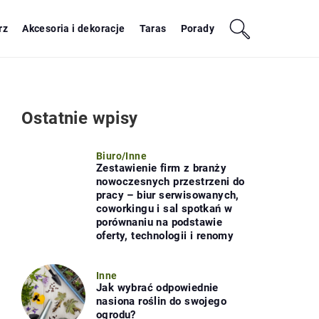
rz
Akcesoria i dekoracje
Taras
Porady
Ostatnie wpisy
Biuro
/
Inne
Zestawienie firm z branży
nowoczesnych przestrzeni do
pracy – biur serwisowanych,
coworkingu i sal spotkań w
porównaniu na podstawie
oferty, technologii i renomy
Inne
Jak wybrać odpowiednie
nasiona roślin do swojego
ogrodu?