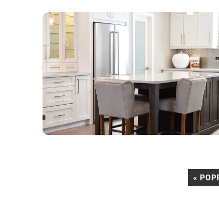
« POP