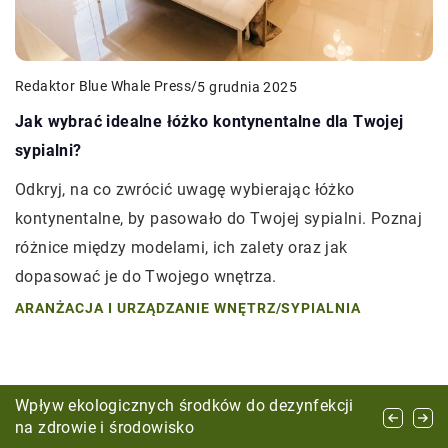
Redaktor Blue Whale Press
/
5 grudnia 2025
Jak wybrać idealne łóżko kontynentalne dla Twojej
sypialni?
Odkryj, na co zwrócić uwagę wybierając łóżko
kontynentalne, by pasowało do Twojej sypialni. Poznaj
różnice między modelami, ich zalety oraz jak
dopasować je do Twojego wnętrza.
ARANŻACJA I URZĄDZANIE WNĘTRZ
/
SYPIALNIA
Naturalne materiały w kuchni: Jak wprowadzić
Wpływ ekologicznych środków do dezynfekcji
Jak wybrać idealne materiały do aranżacji
harmonię i ciepło do wnętrza
na zdrowie i środowisko
przydomowego tarasu