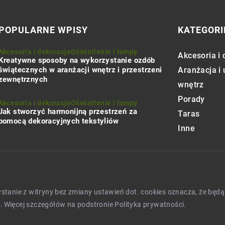
POPULARNE WPISY
KATEGORI
Akcesoria i dekoracje
Oświetlenie i lampy
Akcesoria i 
Kreatywne sposoby na wykorzystanie ozdób
świątecznych w aranżacji wnętrz i przestrzeni
Aranżacja i
zewnętrznych
wnętrz
Porady
Akcesoria i dekoracje
Oświetlenie i lampy
Jak stworzyć harmonijną przestrzeń za
Taras
pomocą dekoracyjnych tekstyliów
Inne
zystanie z witryny bez zmiany ustawień dot. cookies oznacza, że 
 Więcej szczegółów na podstronie
Polityka prywatności
.