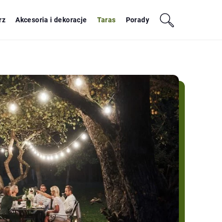
rz
Akcesoria i dekoracje
Taras
Porady