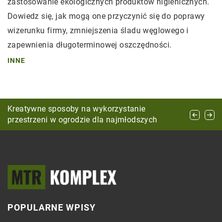
zastosowanie ekologicznych produktów higienicznych.
Dowiedz się, jak mogą one przyczynić się do poprawy
wizerunku firmy, zmniejszenia śladu węglowego i
zapewnienia długoterminowej oszczędności.
INNE
Tekstylia hotelowe – jakie zasłony wybrać, aby
Kreatywne sposoby na wykorzystanie
Jakie są korzyści z posiadania piwnicy
podnieść jakość wrażeń gości?
przestrzeni w ogrodzie dla najmłodszych
ogrodowej?
POPULARNE WPISY