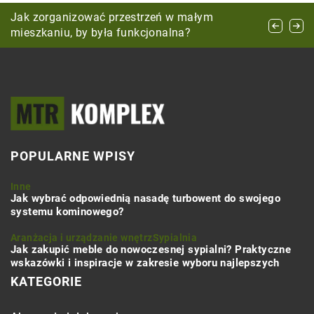
Jak dobrać dywan, aby podkreślić charakter
Jak zorganizować przestrzeń w małym
Jak wybrać idealne płytki na taras, aby cieszyć
wnętrza?
mieszkaniu, by była funkcjonalna?
się nimi przez lata?
POPULARNE WPISY
Inne
Jak wybrać odpowiednią nasadę turbowent do swojego
systemu kominowego?
Aranżacja i urządzanie wnętrz
Sypialnia
Jak zakupić meble do nowoczesnej sypialni? Praktyczne
wskazówki i inspiracje w zakresie wyboru najlepszych
KATEGORIE